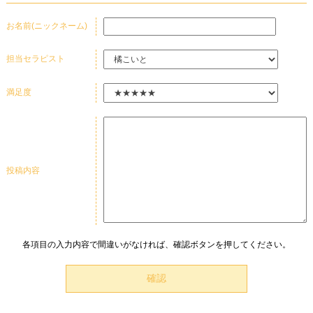
朝倉しずか
2026.3/27 M様
お名前(ニックネーム)
満足度：
新人という事でしたが、施術・会話癒される時間を
担当セラピスト
すごしました。
満足度
橘こいと
2026.3/22 Y様
満足度：
投稿内容
優しさと施術のうまさとドキドキ感が全て最高でし
た
各項目の入力内容で間違いがなければ、確認ボタンを押してください。
橘こいと
2026.3/5 K様
満足度：