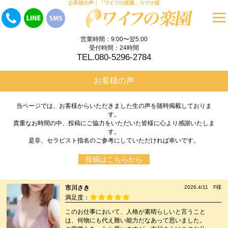
お客様の声｜「ワイフの楽園」スマホ版
営業時間：9:00〜翌5:00
受付時間：24時間
TEL.080-5296-2784
お客様の声
当ページでは、お客様からいただきました生の声を随時掲載しておりま
す。
貴重なお時間の中、投稿にご協力をいただいた皆様に心より感謝いたしま
す。
是非、セラピスト指名のご参考にしていただければ幸いです。
投稿はこちらから
市川さき
2026.4/11 F様
満足度：
このお仕事において、人格が素晴らしいと言うこと
は、何物にも代え難い能力だなあって思いました。