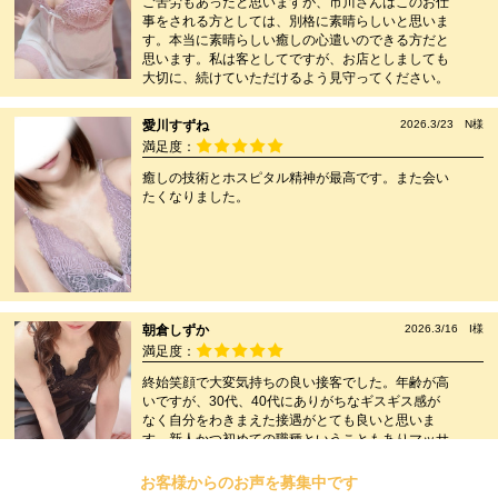
ご苦労もあったと思いますが、市川さんはこのお仕
事をされる方としては、別格に素晴らしいと思いま
す。本当に素晴らしい癒しの心遣いのできる方だと
思います。私は客としてですが、お店としましても
大切に、続けていただけるよう見守ってください。
愛川すずね
2026.3/23 N様
満足度：
癒しの技術とホスピタル精神が最高です。また会い
たくなりました。
朝倉しずか
2026.3/16 I様
満足度：
終始笑顔で大変気持ちの良い接客でした。年齢が高
いですが、30代、40代にありがちなギスギス感が
なく自分をわきまえた接遇がとても良いと思いま
す。新人かつ初めての職種ということもありマッサ
ージも一生懸命でした。すべてに好感が持てまし
た。
お客様からのお声を募集中です